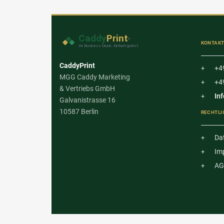
KONTAK
CaddyPrint
+4
MGG Caddy Marketing
+4
& Vertriebs GmbH
In
Galvanistrasse 16
10587 Berlin
RECHTLI
Da
Im
AG