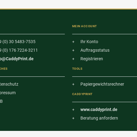
T
MEIN ACCOUNT
9 (0) 30 5483-7535
Ihr Konto
9 (0) 176 7224-3211
Auftragsstatus
fo@CaddyPrint.de
Registrieren
CHES
TOOLS
tenschutz
Papiergewichtsrechner
pressum
CADDYPRINT
B
www.caddyprint.de
Beratung anfordern