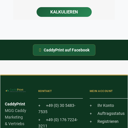
KALKULIEREN
CaddyPrint auf Facebook
KONTAKT
MEIN ACCOUNT
CaddyPrint
+49 (0) 30 5483-
Ihr Konto
MGG Caddy
7535
Auftragsstatus
Marketing
+49 (0) 176 7224-
Registrieren
& Vertriebs
3211