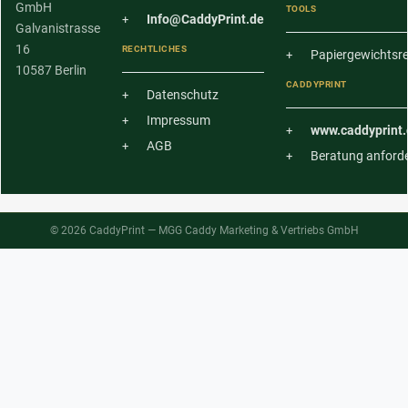
GmbH
TOOLS
Info@CaddyPrint.de
Galvanistrasse
16
RECHTLICHES
Papiergewichtsr
10587 Berlin
CADDYPRINT
Datenschutz
Impressum
www.caddyprint.
AGB
Beratung anford
© 2026 CaddyPrint — MGG Caddy Marketing & Vertriebs GmbH